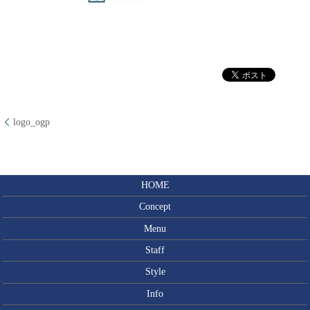
logo_ogp
HOME
Concept
Menu
Staff
Style
Info