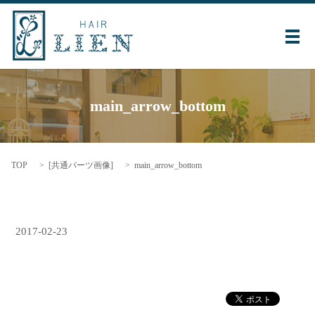
メ
main_arrow_bottom
TOP
[
共通パーツ画像
]
main_arrow_bottom
2017-02-23